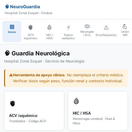
🧠 NeuroGuardia
Hospital Zonal Esquel · Chubut
🦠
💪
⊞
🫀
🩸
⚡
⚠️
Meningitis
Unión
Inicio
ACV
HIC /
Status
/ Enc.
Encefalopatías
NM
isquémico
HSA
epiléptico
🧠 Guardia Neurológica
Hospital Zonal Esquel · Servicio de Neurología
⚠️
Herramienta de apoyo clínico.
No reemplaza el criterio médico.
Verificar dosis según peso, función renal y contexto individual.
🩸
🫀
HIC / HSA
ACV isquémico
Hemorragia cerebral · Hunt &
Trombolisis · Código ACV
Hess