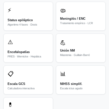
⚡
🦠
Meningitis / ENC
Status epiléptico
Tratamiento empírico · LCR
Algoritmo 4 fases · Dosis
⚠️
💪
Unión NM
Encefalopatías
Miastenia · Guillain-Barré
PRES · Wernicke · Hepática
📋
📊
Escala GCS
NIHSS simplif.
Calculadora interactiva
Escala ictus agudo
💊